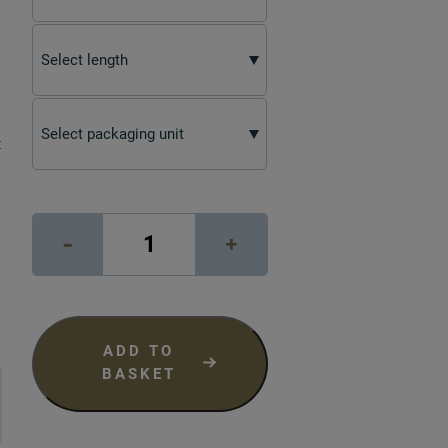
t
Litho
-
+
White
Matt
quantity
ADD TO
BASKET