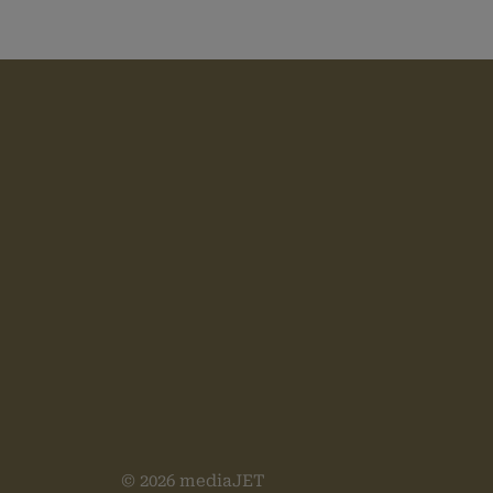
wp_woocom
wordpress_
© 2026 mediaJET