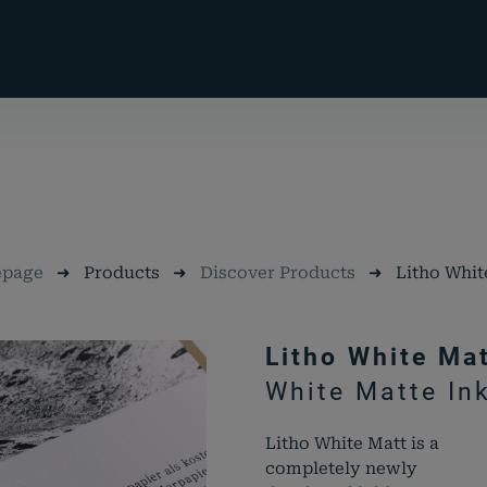
page
➜
Products
➜
Discover Products
➜
Litho Whit
Litho White Ma
White Matte In
Litho White Matt is a
completely newly