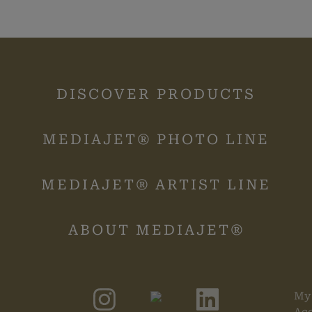
Produkte sich im
Warenkorb befinden.
merce_session_*
mediajet.de
Enthält einen Code
womit die
Warenkorbdaten in der
DISCOVER PRODUCTS
Datenbank gefunden
werden können.
logged_in_*
mediajet.de
Speichert Ihren aktuelle
MEDIAJET® PHOTO LINE
Login Status im Shop
MEDIAJET® ARTIST LINE
ABOUT MEDIAJET®
My