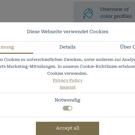
Overview of
color profiles
Diese Webseite verwendet Cookies
In stock
mmung
Details
Über 
19,36
€
*
n Cookies zu unterschiedlichen Zwecken, unter anderem zur Analys
erte Marketing-Mitteilungen. In unseren Cookie-Richtlinien erfahren 
* List prices plus VAT
Cookies verwenden.
Privacy Policy
Imprint
Notwendig
Accept all
 notwendige Funktionen, wie das speichern Ihrer Cookie-
cookies