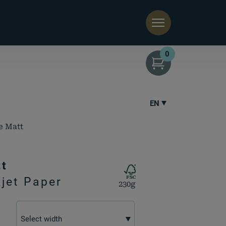
0
EN
e Matt
tt
kjet Paper
230g