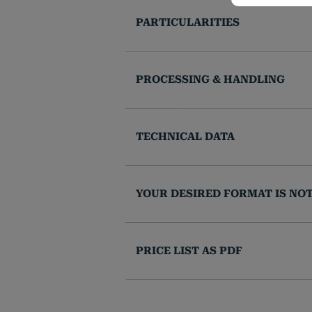
Einstellun
Notwendig
PARTICULARITIES
Name
cookie_stat
PROCESSING & HANDLING
pll_languag
TECHNICAL DATA
woocommer
YOUR DESIRED FORMAT IS NO
wc_cart_ha
PRICE LIST AS PDF
woocommerc