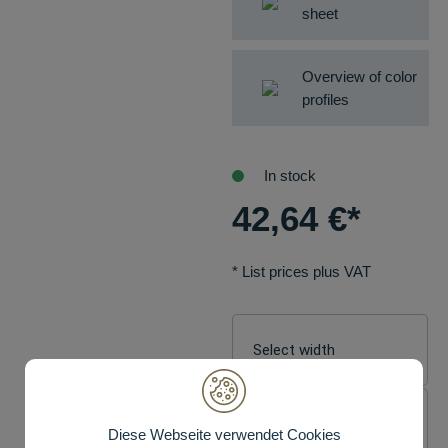
sheet
Overview of color
profiles
In stock
42,64
€
*
* List prices plus VAT
Diese Webseite verwendet Cookies