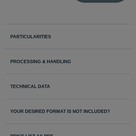
für Cookies auf 
aktuellen Domä
pll_language
mediajet.de
Speichert die
Sprachauswahl 
der aktuellen
PARTICULARITIES
Domäne.
woocommerce_cart_hash
mediajet.de
Hilft
WooCommerce
PROCESSING & HANDLING
dabei, Änderun
von Daten im
Warenkorb zu
speichern.
TECHNICAL DATA
wc_cart_hash_*
mediajet.de
Hilft
WooCommerce
dabei, Änderun
YOUR DESIRED FORMAT IS NOT INCLUDED?
von Daten im
Warenkorb zu
speichern.
woocommerce_items_in_cart
mediajet.de
Speichert, welc