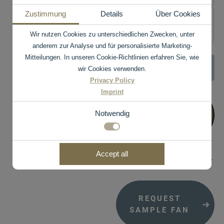
Zustimmung
Details
Über Cookies
Wir nutzen Cookies zu unterschiedlichen Zwecken, unter
anderem zur Analyse und für personalisierte Marketing-
Mitteilungen. In unseren Cookie-Richtlinien erfahren Sie, wie
Museum
-
+
wir Cookies verwenden.
Natural
Privacy Policy
Smooth
Imprint
quantity
ADD TO
Notwendig
BASKET
Notwendig
Accept all
TO OUR DEALERS
Details about cookies
Technisch notwendige Funktionen, wie das speichern
Ihrer Cookie-Einstellungen für diese Website.
Notwendig
Name
Anbieter
Zweck
REQUEST
cookie_status
mediajet.de
Speichert Ihren
SAMPLE FAN
Zustimmungsst