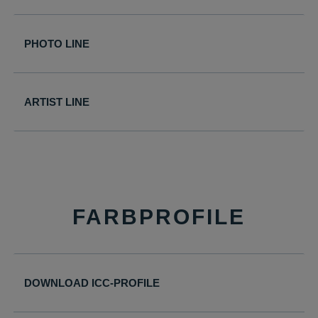
Domäne.
woocommerce_cart_hash
mediajet.de
Hilft
PHOTO LINE
WooCommerce
dabei, Änderun
von Daten im
Warenkorb zu
ARTIST LINE
speichern.
wc_cart_hash_*
mediajet.de
Hilft
WooCommerce
dabei, Änderun
von Daten im
Warenkorb zu
FARBPROFILE
speichern.
woocommerce_items_in_cart
mediajet.de
Speichert, welc
Produkte sich i
Warenkorb
DOWNLOAD ICC-PROFILE
befinden.
wp_woocommerce_session_*
mediajet.de
Enthält einen C