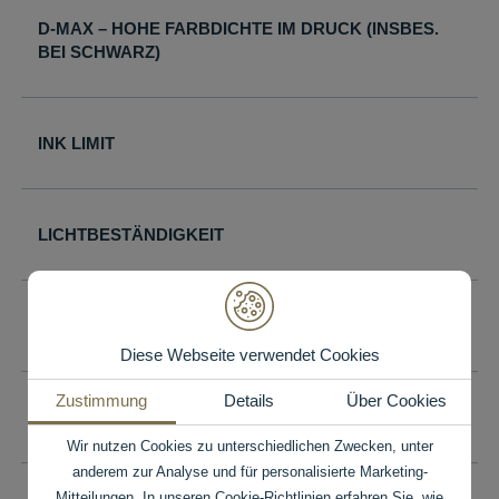
D-MAX – HOHE FARBDICHTE IM DRUCK (INSBES.
BEI SCHWARZ)
INK LIMIT
LICHTBESTÄNDIGKEIT
ALTERUNGSBESTÄNDIGKEIT (PH-WERT)
Diese Webseite verwendet Cookies
Zustimmung
Details
Über Cookies
GROSSER FARBRAUM – COLOR GAMUT
Wir nutzen Cookies zu unterschiedlichen Zwecken, unter
anderem zur Analyse und für personalisierte Marketing-
Mitteilungen. In unseren Cookie-Richtlinien erfahren Sie, wie