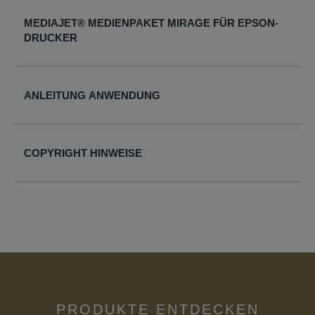
womit die
Warenkorbdaten
MEDIAJET® MEDIENPAKET MIRAGE FÜR EPSON-
der Datenbank
DRUCKER
gefunden werde
können.
wordpress_logged_in_*
mediajet.de
Speichert Ihren
ANLEITUNG ANWENDUNG
aktuellen Login
Status im Shop
COPYRIGHT HINWEISE
PRODUKTE ENTDECKEN